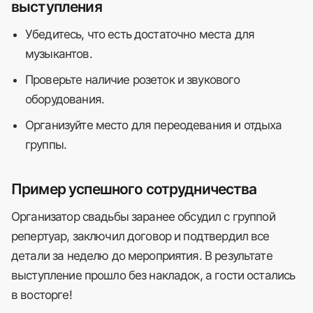
выступления
+7 911 120 57 50
Убедитесь, что есть достаточно места для
музыкантов.
Проверьте наличие розеток и звукового
оборудования.
телеграм канал
Организуйте место для переодевания и отдыха
группы.
Политика конфиденциальности
Пример успешного сотрудничества
Блог
Организатор свадьбы заранее обсудил с группой
репертуар, заключил договор и подтвердил все
© 2013-2026 TT Music Production
детали за неделю до мероприятия. В результате
дизайн сайта Egor Redler
выступление прошло без накладок, а гости остались
в восторге!